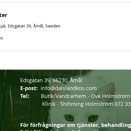
ter
Själ, Edsgatan 39, Åmål, Sweden
om
Edsgatan 39, 66230, Åmål
E-post:
info@dalslandkos.com
Tel:
Butik/Vandrarhem - Ove Holmström (
Klinik - Shihming Holmström 072 338
För förfrågningar om tjänster, behandling