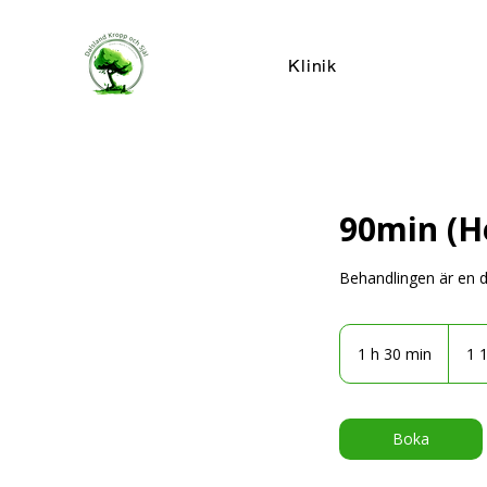
Klinik
90min (H
Behandlingen är en d
1 125
svensk
1 h 30 min
1
1 
kronor
3
0
m
Boka
i
n